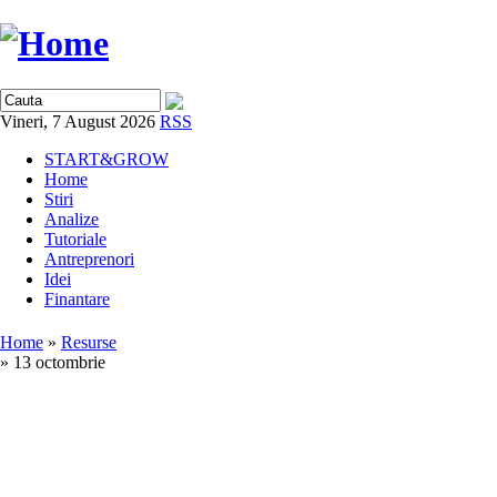
Vineri, 7 August 2026
RSS
START&GROW
Home
Stiri
Analize
Tutoriale
Antreprenori
Idei
Finantare
Home
»
Resurse
» 13 octombrie