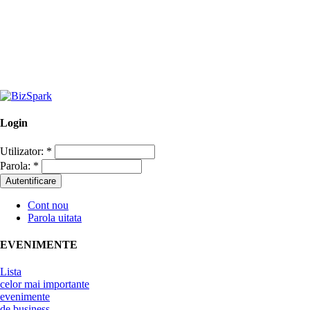
Login
Utilizator:
*
Parola:
*
Cont nou
Parola uitata
EVENIMENTE
Lista
celor mai importante
evenimente
de business