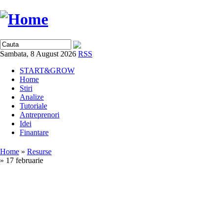
Sambata, 8 August 2026
RSS
START&GROW
Home
Stiri
Analize
Tutoriale
Antreprenori
Idei
Finantare
Home
»
Resurse
» 17 februarie