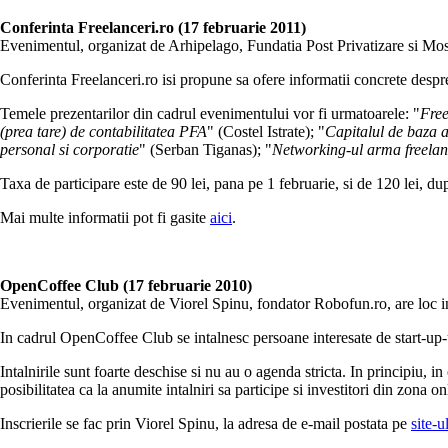
Conferinta Freelanceri.ro (17 februarie 2011)
Evenimentul, organizat de Arhipelago, Fundatia Post Privatizare si Mos
Conferinta Freelanceri.ro isi propune sa ofere informatii concrete despre
Temele prezentarilor din cadrul evenimentului vor fi urmatoarele: "
Free
(prea tare) de contabilitatea PFA
" (Costel Istrate); "
Capitalul de baza al
personal si corporatie
" (Serban Tiganas); "
Networking-ul arma freelan
Taxa de participare este de 90 lei, pana pe 1 februarie, si de 120 lei, du
Mai multe informatii pot fi gasite
aici
.
OpenCoffee Club (17 februarie 2010)
Evenimentul, organizat de Viorel Spinu, fondator Robofun.ro, are loc in 
In cadrul OpenCoffee Club se intalnesc persoane interesate de start-up-
Intalnirile sunt foarte deschise si nu au o agenda stricta. In principiu, in
posibilitatea ca la anumite intalniri sa participe si investitori din zona on
Inscrierile se fac prin Viorel Spinu, la adresa de e-mail postata pe
site-