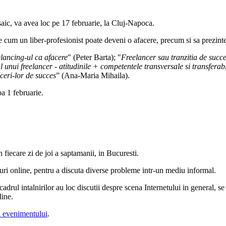
aic, va avea loc pe 17 februarie, la Cluj-Napoca.
 cum un liber-profesionist poate deveni o afacere, precum si sa prezinte 
lancing-ul ca afacere
" (Peter Barta); "
Freelancer sau tranzitia de succe
 unui freelancer - atitudinile + competentele transversale si transferab
ceri-lor de succes
” (Ana-Maria Mihaila).
pa 1 februarie.
fiecare zi de joi a saptamanii, in Bucuresti.
uri online, pentru a discuta diverse probleme intr-un mediu informal.
 cadrul intalnirilor au loc discutii despre scena Internetului in general, s
line.
ul evenimentului
.