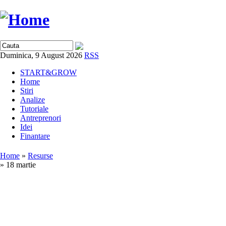
Duminica, 9 August 2026
RSS
START&GROW
Home
Stiri
Analize
Tutoriale
Antreprenori
Idei
Finantare
Home
»
Resurse
» 18 martie