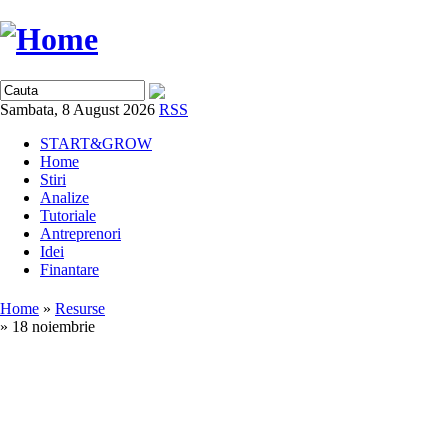
Sambata, 8 August 2026
RSS
START&GROW
Home
Stiri
Analize
Tutoriale
Antreprenori
Idei
Finantare
Home
»
Resurse
» 18 noiembrie