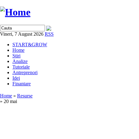
Vineri, 7 August 2026
RSS
START&GROW
Home
Stiri
Analize
Tutoriale
Antreprenori
Idei
Finantare
Home
»
Resurse
» 20 mai