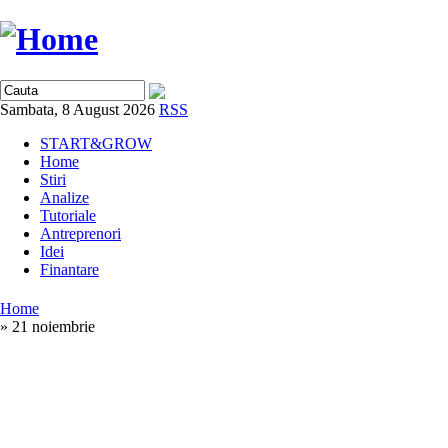
Sambata, 8 August 2026
RSS
START&GROW
Home
Stiri
Analize
Tutoriale
Antreprenori
Idei
Finantare
Home
» 21 noiembrie