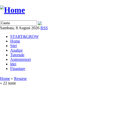
Sambata, 8 August 2026
RSS
START&GROW
Home
Stiri
Analize
Tutoriale
Antreprenori
Idei
Finantare
Home
»
Resurse
» 22 iunie