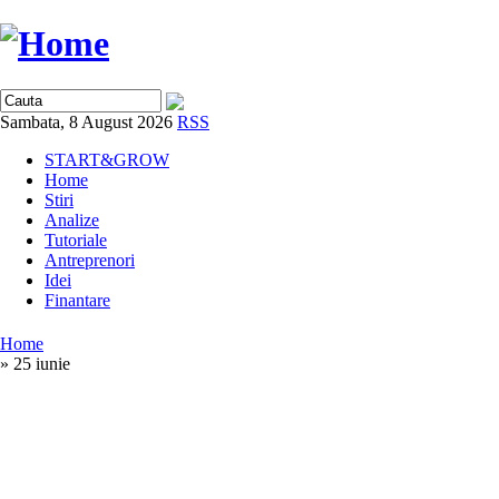
Sambata, 8 August 2026
RSS
START&GROW
Home
Stiri
Analize
Tutoriale
Antreprenori
Idei
Finantare
Home
» 25 iunie