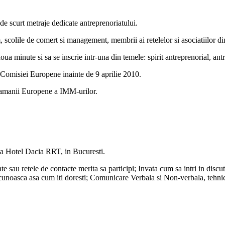
e scurt metraje dedicate antreprenoriatului.
lm, scolile de comert si management, membrii ai retelelor si asociatiilor di
 doua minute si sa se inscrie intr-una din temele: spirit antreprenorial, a
se Comisiei Europene inainte de 9 aprilie 2010.
ptamanii Europene a IMM-urilor.
la Hotel Dacia RRT, in Bucuresti.
sau retele de contacte merita sa participi; Invata cum sa intri in discuti
e cunoasca asa cum iti doresti; Comunicare Verbala si Non-verbala, tehnic