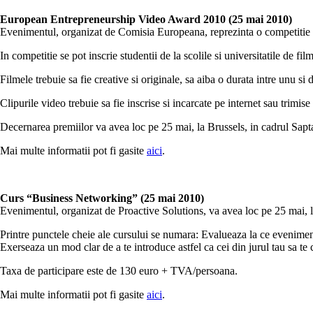
European Entrepreneurship Video Award 2010 (25 mai 2010)
Evenimentul, organizat de Comisia Europeana, reprezinta o competitie d
In competitie se pot inscrie studentii de la scolile si universitatile de fi
Filmele trebuie sa fie creative si originale, sa aiba o durata intre unu si
Clipurile video trebuie sa fie inscrise si incarcate pe internet sau trimi
Decernarea premiilor va avea loc pe 25 mai, la Brussels, in cadrul Sa
Mai multe informatii pot fi gasite
aici
.
Curs “Business Networking” (25 mai 2010)
Evenimentul, organizat de Proactive Solutions, va avea loc pe 25 mai, 
Printre punctele cheie ale cursului se numara: Evalueaza la ce evenimente 
Exerseaza un mod clar de a te introduce astfel ca cei din jurul tau sa t
Taxa de participare este de 130 euro + TVA/persoana.
Mai multe informatii pot fi gasite
aici
.