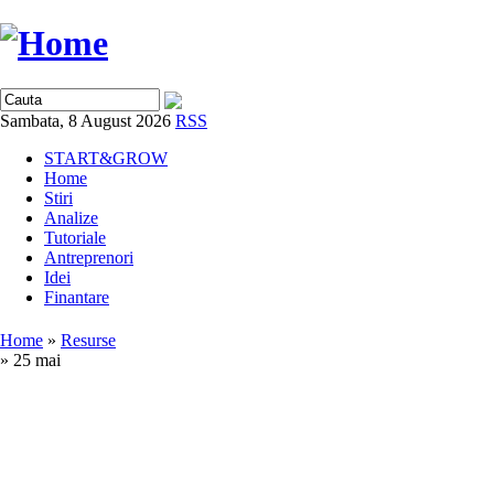
Sambata, 8 August 2026
RSS
START&GROW
Home
Stiri
Analize
Tutoriale
Antreprenori
Idei
Finantare
Home
»
Resurse
» 25 mai