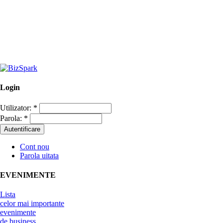
Login
Utilizator:
*
Parola:
*
Cont nou
Parola uitata
EVENIMENTE
Lista
celor mai importante
evenimente
de business