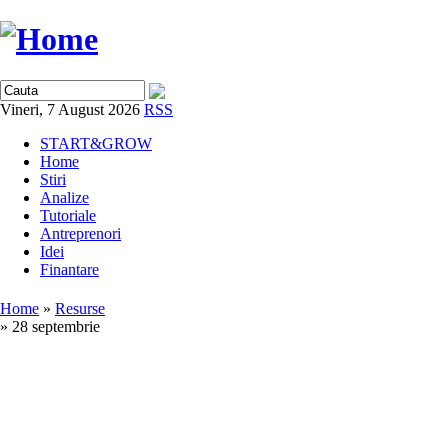
Vineri, 7 August 2026
RSS
START&GROW
Home
Stiri
Analize
Tutoriale
Antreprenori
Idei
Finantare
Home
»
Resurse
» 28 septembrie