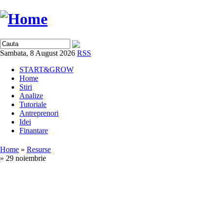
Sambata, 8 August 2026
RSS
START&GROW
Home
Stiri
Analize
Tutoriale
Antreprenori
Idei
Finantare
Home
»
Resurse
» 29 noiembrie