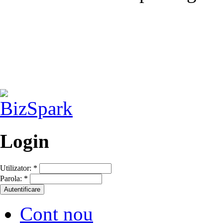
Login
Utilizator:
*
Parola:
*
Cont nou