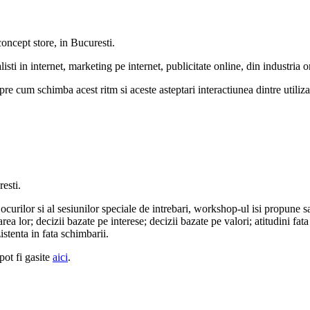
oncept store, in Bucuresti.
ti in internet, marketing pe internet, publicitate online, din industria on
pre cum schimba acest ritm si aceste asteptari interactiunea dintre utiliza
esti.
l jocurilor si al sesiunilor speciale de intrebari, workshop-ul isi propune
area lor; decizii bazate pe interese; decizii bazate pe valori; atitudini fa
istenta in fata schimbarii.
pot fi gasite
aici
.