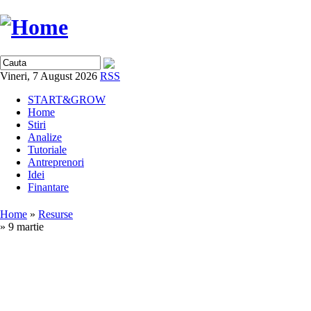
Vineri, 7 August 2026
RSS
START&GROW
Home
Stiri
Analize
Tutoriale
Antreprenori
Idei
Finantare
Home
»
Resurse
» 9 martie