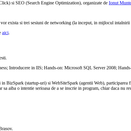
Click) si SEO (Search Engine Optimization), organizate de
Ionut Munt
or exista si trei sesiuni de networking (la inceput, in mijlocul intalnirii s
te
aici
.
sti.
ess; Introducere in IIS; Hands-on: Microsoft SQL Server 2008; Hands-on:
i in BizSpark (startup-uri) si WebSiteSpark (agentii Web), participarea fi
sa aiba o intentie serioasa de a se inscrie in program, chiar daca nu re
Brasov.