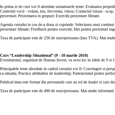
In prima zi de curs vor fi abordate urmatoarele teme: Evaluarea proprii
Controlul vocii - volum, ton, frecventa, viteza; Contactul vizual - scop
prezentari; Prezentarea in grupuri; Exercitii prezentare filmate.
Agenda cursului in cea de-a doua zi cuprinde: Selectarea unui continut cu
prezentare filmate; Feedback pentru exercitii; Idei pentru prezentari ing
Taxa de participare este de 250 de euro/persoana (fara TVA). Mai multe 
Curs “Leadership Situational” (9 - 10 martie 2010)
Evenimentul, organizat de Human Invest, va avea loc in zilele de 9 si 1
Principalele teme abordate in cadrul cursului vor fi: Convingeri si perspe
cu situatia; Practica abilitatilor de leadership; Parteneriatul pentru perf
Publicul tinta este format din persoanele care au rol de leader si care do
Taxa de participare este de 490 de euro/persoana. Mai multe informatii 