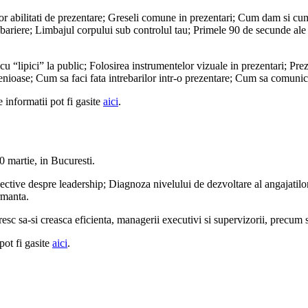
lor abilitati de prezentare; Greseli comune in prezentari; Cum dam si cu
, bariere; Limbajul corpului sub controlul tau; Primele 90 de secunde ale
 “lipici” la public; Folosirea instrumentelor vizuale in prezentari; Prez
enioase; Cum sa faci fata intrebarilor intr-o prezentare; Cum sa comunici
informatii pot fi gasite
aici
.
0 martie, in Bucuresti.
ctive despre leadership; Diagnoza nivelului de dezvoltare al angajatilor; F
ormanta.
resc sa-si creasca eficienta, managerii executivi si supervizorii, precum 
pot fi gasite
aici
.