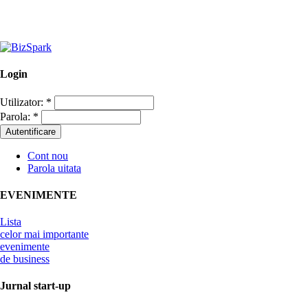
Login
Utilizator:
*
Parola:
*
Cont nou
Parola uitata
EVENIMENTE
Lista
celor mai importante
evenimente
de business
Jurnal start-up