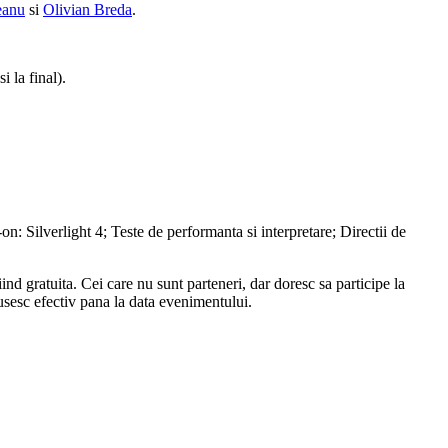
eanu
si
Olivian Breda
.
i la final).
 Silverlight 4; Teste de performanta si interpretare; Directii de
ind gratuita. Cei care nu sunt parteneri, dar doresc sa participe la
usesc efectiv pana la data evenimentului.