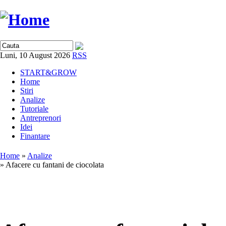
Luni, 10 August 2026
RSS
START&GROW
Home
Stiri
Analize
Tutoriale
Antreprenori
Idei
Finantare
Home
»
Analize
» Afacere cu fantani de ciocolata