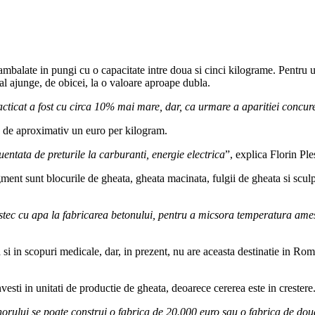
balate in pungi cu o capacitate intre doua si cinci kilograme. Pentru un 
inal ajunge, de obicei, la o valoare aproape dubla.
racticat a fost cu circa 10% mai mare, dar, ca urmare a aparitiei concuren
e de aproximativ un euro per kilogram.
luentata de preturile la carburanti, energie electrica
”, explica Florin Ple
ent sunt blocurile de gheata, gheata macinata, fulgii de gheata si sculpt
tec cu apa la fabricarea betonului, pentru a micsora temperatura amest
 si in scopuri medicale, dar, in prezent, nu are aceasta destinatie in Rom
vesti in unitati de productie de gheata, deoarece cererea este in crestere
renorului se poate construi o fabrica de 20.000 euro sau o fabrica de do