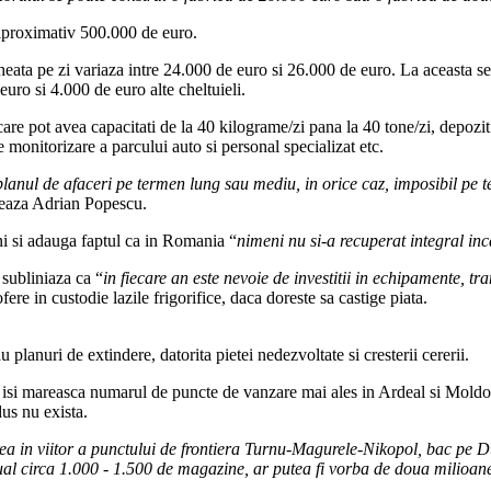
 aproximativ 500.000 de euro.
ata pe zi variaza intre 24.000 de euro si 26.000 de euro. La aceasta se 
euro si 4.000 de euro alte cheltuieli.
 care pot avea capacitati de la 40 kilograme/zi pana la 40 tone/zi, depozit f
monitorizare a parcului auto si personal specializat etc.
nul de afaceri pe termen lung sau mediu, in orice caz, imposibil pe ter
zeaza Adrian Popescu.
ni si adauga faptul ca in Romania “
nimeni nu si-a recuperat integral inc
 subliniaza ca “
in fiecare an este nevoie de investitii in echipamente, tr
ere in custodie lazile frigorifice, daca doreste sa castige piata.
u planuri de extindere, datorita pietei nedezvoltate si cresterii cererii.
sa isi mareasca numarul de puncte de vanzare mai ales in Ardeal si Moldov
dus nu exista.
ea in viitor a punctului de frontiera Turnu-Magurele-Nikopol, bac pe D
ual circa 1.000 - 1.500 de magazine, ar putea fi vorba de doua milioane e