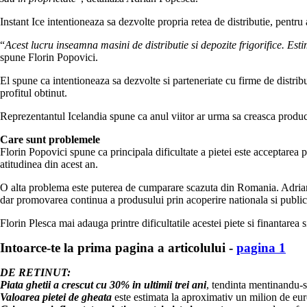
Instant Ice intentioneaza sa dezvolte propria retea de distributie, pentru 
“
Acest lucru inseamna masini de distributie si depozite frigorifice. Est
spune Florin Popovici.
El spune ca intentioneaza sa dezvolte si parteneriate cu firme de distribu
profitul obtinut.
Reprezentantul Icelandia spune ca anul viitor ar urma sa creasca product
Care sunt problemele
Florin Popovici spune ca principala dificultate a pietei este acceptarea p
atitudinea din acest an.
O alta problema este puterea de cumparare scazuta din Romania. Adrian P
dar promovarea continua a produsului prin acoperire nationala si publici
Florin Plesca mai adauga printre dificultatile acestei piete si finantarea s
Intoarce-te la prima pagina a articolului -
pagina 1
DE RETINUT:
Piata ghetii a crescut cu 30% in ultimii trei ani
, tendinta mentinandu-se
Valoarea pietei de gheata
este estimata la aproximativ un milion de eur