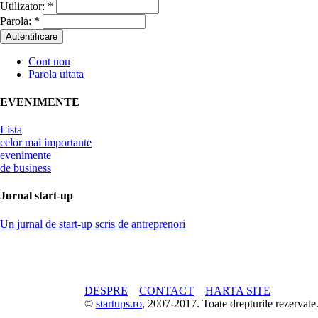
Utilizator:
*
Parola:
*
Cont nou
Parola uitata
EVENIMENTE
Lista
celor mai importante
evenimente
de business
Jurnal start-up
Un jurnal de start-up scris de antreprenori
DESPRE
CONTACT
HARTA SITE
©
startups.ro
, 2007-2017. Toate drepturile rezerva