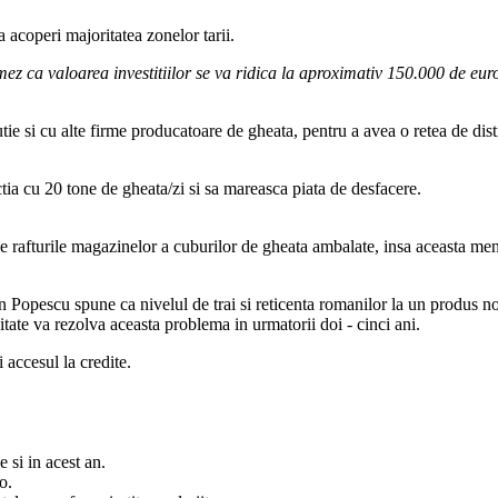
a acoperi majoritatea zonelor tarii.
imez ca valoarea investitiilor se va ridica la aproximativ 150.000 de eur
tie si cu alte firme producatoare de gheata, pentru a avea o retea de dist
ia cu 20 tone de gheata/zi si sa mareasca piata de desfacere.
e rafturile magazinelor a cuburilor de gheata ambalate, insa aceasta menta
opescu spune ca nivelul de trai si reticenta romanilor la un produs nou
tate va rezolva aceasta problema in urmatorii doi - cinci ani.
i accesul la credite.
 si in acest an.
o.