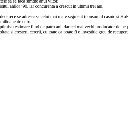
ele sa se faca simtite anul viitor.
situl anilor ’90, iar concurenta a crescut in ultimii trei ani.
 deoarece se adreseaza celui mai mare segment (consumul casnic si Ho
 milioane de euro.
ptimista estimare fiind de patru ani, dar cel mai vechi producator de pe p
oltate si cresterii cererii, cu toate ca poate fi o investitie greu de recupera