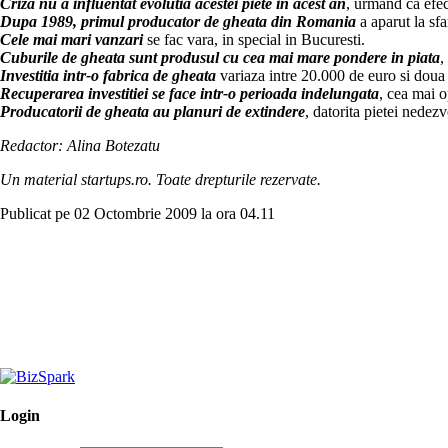
Criza nu a influentat evolutia acestei piete in acest an
, urmand ca efect
Dupa 1989, primul producator de gheata din Romania
a aparut la sfar
Cele mai mari vanzari
se fac vara, in special in Bucuresti.
Cuburile de gheata sunt produsul cu cea mai mare pondere in piata
,
Investitia intr-o fabrica de gheata
variaza intre 20.000 de euro si doua
Recuperarea investitiei se face intr-o perioada indelungata
, cea mai o
Producatorii de gheata au planuri de extindere
, datorita pietei nedezv
Redactor: Alina Botezatu
Un material startups.ro. Toate drepturile rezervate.
Publicat pe 02 Octombrie 2009 la ora 04.11
Login