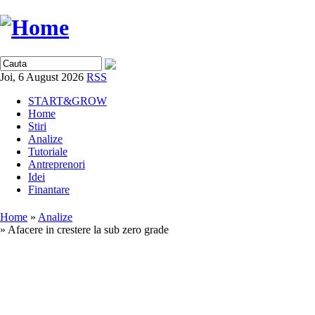
Joi, 6 August 2026
RSS
START&GROW
Home
Stiri
Analize
Tutoriale
Antreprenori
Idei
Finantare
Home
»
Analize
» Afacere in crestere la sub zero grade