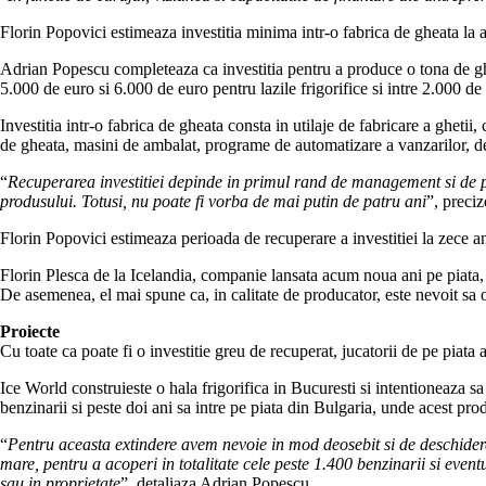
Florin Popovici estimeaza investitia minima intr-o fabrica de gheata la
Adrian Popescu completeaza ca investitia pentru a produce o tona de ghe
5.000 de euro si 6.000 de euro pentru lazile frigorifice si intre 2.000 de 
Investitia intr-o fabrica de gheata consta in utilaje de fabricare a ghetii,
de gheata, masini de ambalat, programe de automatizare a vanzarilor, de 
“
Recuperarea investitiei depinde in primul rand de management si de pla
produsului. Totusi, nu poate fi vorba de mai putin de patru ani
”, preci
Florin Popovici estimeaza perioada de recuperare a investitiei la zece a
Florin Plesca de la Icelandia, companie lansata acum noua ani pe piata,
De asemenea, el mai spune ca, in calitate de producator, este nevoit sa of
Proiecte
Cu toate ca poate fi o investitie greu de recuperat, jucatorii de pe piata a
Ice World construieste o hala frigorifica in Bucuresti si intentioneaza 
benzinarii si peste doi ani sa intre pe piata din Bulgaria, unde acest pro
“
Pentru aceasta extindere avem nevoie in mod deosebit si de deschider
mare, pentru a acoperi in totalitate cele peste 1.400 benzinarii si event
sau in proprietate
”, detaliaza Adrian Popescu.