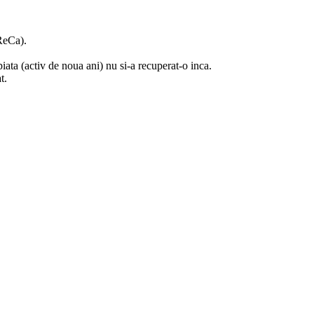
ReCa).
iata (activ de noua ani) nu si-a recuperat-o inca.
t.