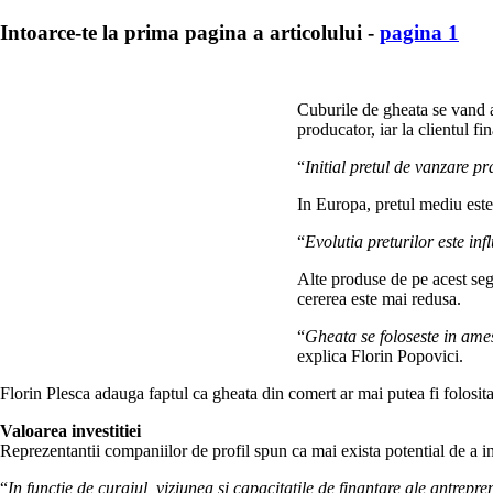
Intoarce-te la prima pagina a articolului -
pagina 1
Cuburile de gheata se vand am
producator, iar la clientul f
“
Initial pretul de vanzare p
In Europa, pretul mediu est
“
Evolutia preturilor este inf
Alte produse de pe acest segm
cererea este mai redusa.
“
Gheata se foloseste in ames
explica Florin Popovici.
Florin Plesca adauga faptul ca gheata din comert ar mai putea fi folosita
Valoarea investitiei
Reprezentantii companiilor de profil spun ca mai exista potential de a in
“
In functie de curajul, viziunea si capacitatile de finantare ale antrep