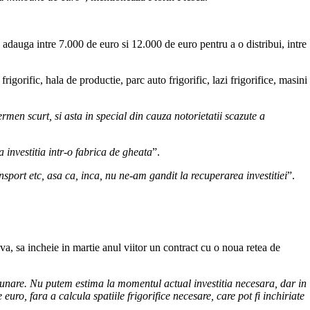
adauga intre 7.000 de euro si 12.000 de euro pentru a o distribui, intre
rigorific, hala de productie, parc auto frigorific, lazi frigorifice, masini
men scurt, si asta in special din cauza notorietatii scazute a
a investitia intr-o fabrica de gheata
”.
ansport etc, asa ca, inca, nu ne-am gandit la recuperarea investitiei
”.
a, sa incheie in martie anul viitor un contract cu o noua retea de
unare. Nu putem estima la momentul actual investitia necesara, dar in
uro, fara a calcula spatiile frigorifice necesare, care pot fi inchiriate