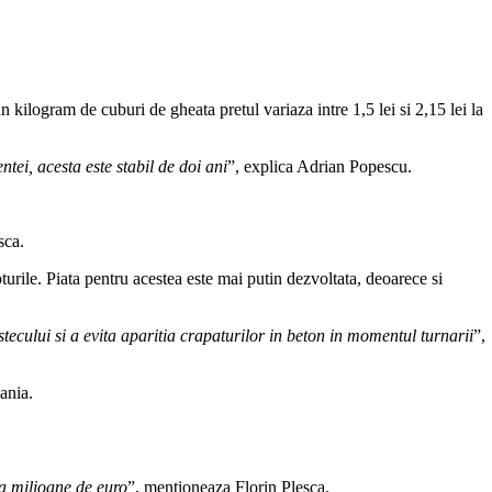
kilogram de cuburi de gheata pretul variaza intre 1,5 lei si 2,15 lei la
tei, acesta este stabil de doi ani
”, explica Adrian Popescu.
sca.
urile. Piata pentru acestea este mai putin dezvoltata, deoarece si
ecului si a evita aparitia crapaturilor in beton in momentul turnarii
”,
ania.
.
ua milioane de euro
”, mentioneaza Florin Plesca.