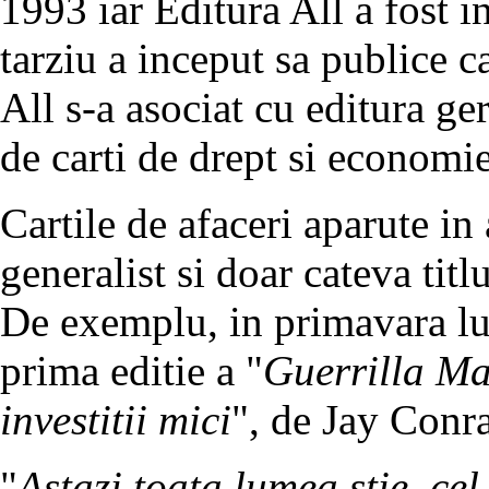
1993 iar Editura All a fost i
tarziu a inceput sa publice c
All s-a asociat cu editura 
de carti de drept si economi
Cartile de afaceri aparute in
generalist si doar cateva titl
De exemplu, in primavara lu
prima editie a "
Guerrilla Ma
investitii mici
", de Jay Conr
"
Astazi toata lumea stie, cel 