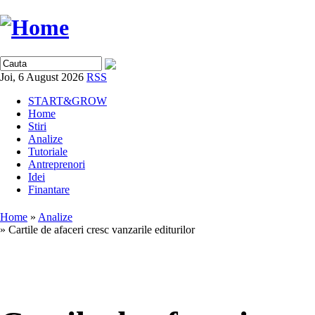
Joi, 6 August 2026
RSS
START&GROW
Home
Stiri
Analize
Tutoriale
Antreprenori
Idei
Finantare
Home
»
Analize
» Cartile de afaceri cresc vanzarile editurilor