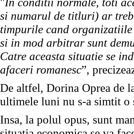
"
In conditii normale, toti ac
si numarul de titluri) ar treb
timpurile cand organizatiile
si in mod arbitrar sunt demul
Catre aceasta situatie se in
afaceri romanesc
”, precizea
De altfel, Dorina Oprea de l
ultimele luni nu s-a simtit o 
Insa, la polul opus, sunt man
situatia economica se va face 