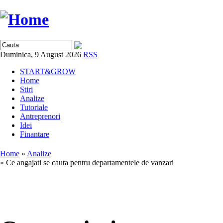
Duminica, 9 August 2026
RSS
START&GROW
Home
Stiri
Analize
Tutoriale
Antreprenori
Idei
Finantare
Home
»
Analize
» Ce angajati se cauta pentru departamentele de vanzari