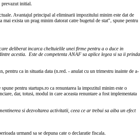
prevazut initial.
uale. Avantajul principal al eliminarii impozitului minim este dat de
ara a mai exista un prag minim datorat catre bugetul de stat", spune pentru
re deliberat incarca cheltuielile unei firme pentru a o duce in
e dintre acestia. Este de competenta ANAF sa aplice legea si sa ii prinda
, pentru ca in situatia data (n.red. - anulat cu un trimestru inainte de a-
e spune pentru startups.ro ca renuntarea la impozitul minim este o
nanciare, dar, totusi, modul in care aceasta renuntare a fost implementata
 mentinerea si dezvoltarea activitatii, ceea ce ar trebui sa aiba un efect
perioada urmand sa se depuna cate o declaratie fiscala.