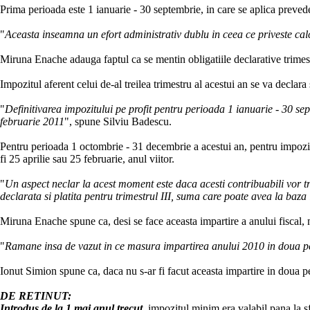
Prima perioada este 1 ianuarie - 30 septembrie, in care se aplica preved
"
Aceasta inseamna un efort administrativ dublu in ceea ce priveste calcu
Miruna Enache adauga faptul ca se mentin obligatiile declarative trimes
Impozitul aferent celui de-al treilea trimestru al acestui an se va declara
"
Definitivarea impozitului pe profit pentru perioada 1 ianuarie - 30 se
februarie 2011
", spune Silviu Badescu.
Pentru perioada 1 octombrie - 31 decembrie a acestui an, pentru impozitul
fi 25 aprilie sau 25 februarie, anul viitor.
"
Un aspect neclar la acest moment este daca acesti contribuabili vor t
declarata si platita pentru trimestrul III, suma care poate avea la baz
Miruna Enache spune ca, desi se face aceasta impartire a anului fiscal, mo
"
Ramane insa de vazut in ce masura impartirea anului 2010 in doua pe
Ionut Simion spune ca, daca nu s-ar fi facut aceasta impartire in doua peri
DE RETINUT:
Introdus de la 1 mai anul trecut
, impozitul minim era valabil pana la sf