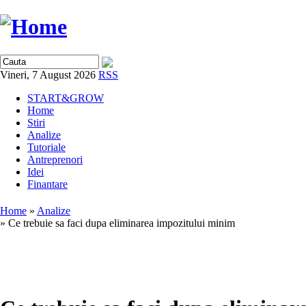
Vineri, 7 August 2026
RSS
START&GROW
Home
Stiri
Analize
Tutoriale
Antreprenori
Idei
Finantare
Home
»
Analize
» Ce trebuie sa faci dupa eliminarea impozitului minim