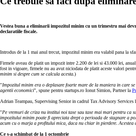
Ce trebuie sa faci dupa elimina
Vestea buna a eliminarii impozitul minim cu un trimestru mai devr
declaratiile fiscale.
Introdus de la 1 mai anul trecut, impozitul minim era valabil pana la sfars
Firmele aveau de platit un impozit intre 2.200 de lei si 43.000 lei, anual,
fost in vigoare, firmele nu au avut niciodata de platit aceste valori pentru
minim si despre cum se calcula acesta.
)
"
Impozitul minim era o deplasare foarte mare de la maniera in care se st
agentii economici
", spune pentru startups.ro Ionut Simion, Partner la
P
Adrian Teampau, Supervising Senior in cadrul Tax Advisory Services 
"
Pe vremuri de criza nu institui noi taxe sau taxe mai mari pentru ca suf
impozitului minim poate fi apreciata drept o perioada de stagnare a poli
acum cu o marja a profitului mica, daca nu chiar in pierdere. Acestea 
Ce s-a schimbat de la 1 octombrie