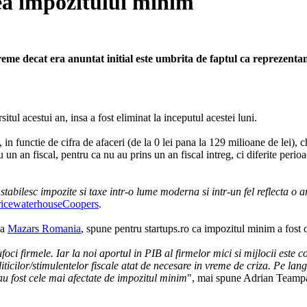
rea impozitului minim
eme decat era anuntat initial este umbrita de faptul ca reprezenta
itul acestui an, insa a fost eliminat la inceputul acestei luni.
 in functie de cifra de afaceri (de la 0 lei pana la 129 milioane de lei), c
 un an fiscal, pentru ca nu au prins un an fiscal intreg, ci diferite perioa
abilesc impozite si taxe intr-o lume moderna si intr-un fel reflecta o an
ricewaterhouseCoopers
.
la
Mazars Romania
, spune pentru startups.ro ca impozitul minim a fost 
oci firmele. Iar la noi aportul in PIB al firmelor mici si mijlocii este c
ticilor/stimulentelor fiscale atat de necesare in vreme de criza. Pe lang
au fost cele mai afectate de impozitul minim
", mai spune Adrian Teamp