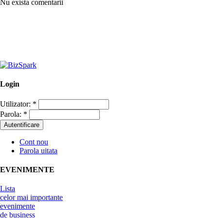
Nu exista comentarii
Login
Utilizator:
*
Parola:
*
Cont nou
Parola uitata
EVENIMENTE
Lista
celor mai importante
evenimente
de business