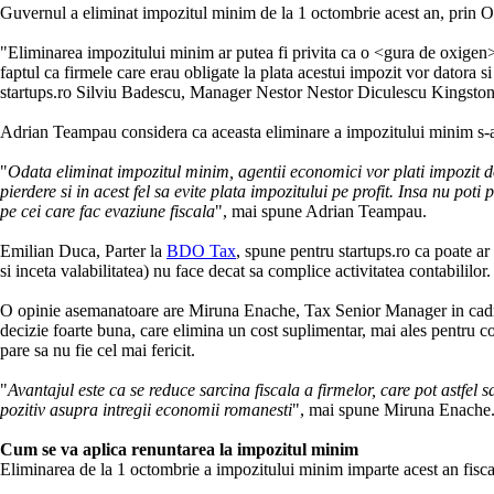
Guvernul a eliminat impozitul minim de la 1 octombrie acest an, prin O
"Eliminarea impozitului minim ar putea fi privita ca o <gura de oxigen> 
faptul ca firmele care erau obligate la plata acestui impozit vor datora si
startups.ro Silviu Badescu, Manager Nestor Nestor Diculescu Kingston
Adrian Teampau considera ca aceasta eliminare a impozitului minim s-a 
"
Odata eliminat impozitul minim, agentii economici vor plati impozit do
pierdere si in acest fel sa evite plata impozitului pe profit. Insa nu po
pe cei care fac evaziune fiscala
", mai spune Adrian Teampau.
Emilian Duca, Parter la
BDO Tax
, spune pentru startups.ro ca poate ar 
si inceta valabilitatea) nu face decat sa complice activitatea contabililor.
O opinie asemanatoare are Miruna Enache, Tax Senior Manager in cadru
decizie foarte buna, care elimina un cost suplimentar, mai ales pentru cont
pare sa nu fie cel mai fericit.
"
Avantajul este ca se reduce sarcina fiscala a firmelor, care pot astfel sa
pozitiv asupra intregii economii romanesti
", mai spune Miruna Enache
Cum se va aplica renuntarea la impozitul minim
Eliminarea de la 1 octombrie a impozitului minim imparte acest an fiscal