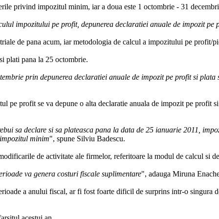
erile privind impozitul minim, iar a doua este 1 octombrie - 31 decembri
lul impozitului pe profit, depunerea declaratiei anuale de impozit pe pr
triale de pana acum, iar metodologia de calcul a impozitului pe profit/p
 si plati pana la 25 octombrie.
ptembrie prin depunerea declaratiei anuale de impozit pe profit si plata
 pe profit se va depune o alta declaratie anuala de impozit pe profit si 
rebui sa declare si sa plateasca pana la data de 25 ianuarie 2011, impo
a impozitul minim
", spune Silviu Badescu.
dificarile de activitate ale firmelor, referitoare la modul de calcul si d
rioade va genera costuri fiscale suplimentare
", adauga Miruna Enache
oade a anului fiscal, ar fi fost foarte dificil de surprins intr-o singura d
arsitul acestui an.