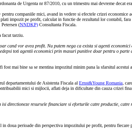
rdonanta de Urgenta nr 87/2010, cu un trimestru mai devreme decat era 
pentru companiile mici, avand in vedere si efectele crizei economice act
 plati impozit pe profit, calculat in functie de rezultatul lor contabil, f
 Petersen (
NNDKP)
Consultanta Fiscala.
facut tarziu.
ar cand vor avea profit. Nu putem nega ca exista si agenti economici ca
ti pedepsi toti agentii economici prin masuri punitive doar pentru o part
fi fost mai bine sa se mentina impozitul minim pana la sfarsitul acestui an
l departamentului de Asistenta Fiscala al
Ernst&Young Romania
, car
ribuabilii mici si mijlocii, aflati deja in dificultate din cauza crizei fi
 isi directioneze resursele financiare si eforturile catre productie, catre
.
 in doua perioade din perspectiva impozitului pe profit, pentru fiecare 