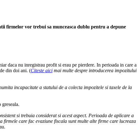
ntii firmelor vor trebui sa munceasca dublu pentru a depune
hiar daca nu inregistrau profit si erau pe pierdere. In perioada in care a
de din doi ani. (
Citeste aici
mai multe despre introducerea impozitului
umita incapacitate a statului de a colecta impozitele si taxele de la
o greseala.
onsistent si trebuia considerat si acest aspect. Perioada de aplicare a
a firmele care fac evaziune fiscala sunt multe alte firme care lucreaza
au.