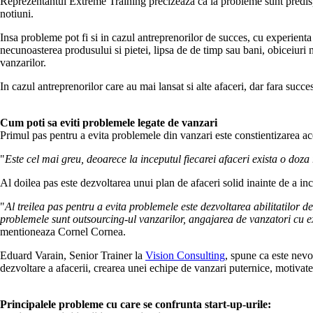
Reprezentantul Extreme Training precizeaza ca la probleme sunt predispu
notiuni.
Insa probleme pot fi si in cazul antreprenorilor de succes, cu experienta
necunoasterea produsului si pietei, lipsa de de timp sau bani, obiceiuri 
vanzarilor.
In cazul antreprenorilor care au mai lansat si alte afaceri, dar fara succe
Cum poti sa eviti problemele legate de vanzari
Primul pas pentru a evita problemele din vanzari este constientizarea ac
"
Este cel mai greu, deoarece la inceputul fiecarei afaceri exista o doza
Al doilea pas este dezvoltarea unui plan de afaceri solid inainte de a in
"
Al treilea pas pentru a evita problemele este dezvoltarea abilitatilor d
problemele sunt outsourcing-ul vanzarilor, angajarea de vanzatori cu e
mentioneaza Cornel Cornea.
Eduard Varain, Senior Trainer la
Vision Consulting
, spune ca este nevoi
dezvoltare a afacerii, crearea unei echipe de vanzari puternice, motivate s
Principalele probleme cu care se confrunta start-up-urile: