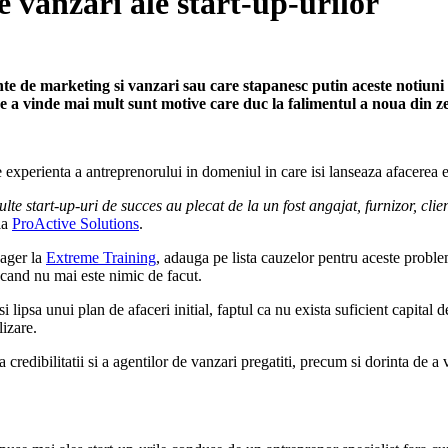
 vanzari ale start-up-urilor
inte de marketing si vanzari sau care stapanesc putin aceste notiun
 de a vinde mai mult sunt motive care duc la falimentul a noua din zec
e experienta a antreprenorului in domeniul in care isi lanseaza afacerea 
te start-up-uri de succes au plecat de la un fost angajat, furnizor, clie
la
ProActive Solutions
.
ager la
Extreme Training
, adauga pe lista cauzelor pentru aceste proble
 cand nu mai este nimic de facut.
lipsa unui plan de afaceri initial, faptul ca nu exista suficient capital 
lizare.
credibilitatii si a agentilor de vanzari pregatiti, precum si dorinta de 