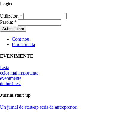
Login
Utilizator:
*
Parola:
*
Cont nou
Parola uitata
EVENIMENTE
Lista
celor mai importante
evenimente
de business
Jurnal start-up
Un jurnal de start-up scris de antreprenori