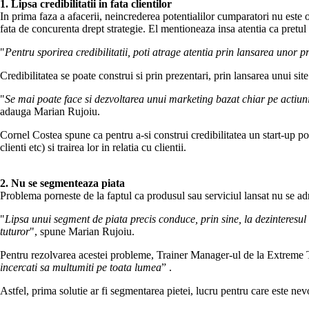
1. Lipsa credibilitatii in fata clientilor
In prima faza a afacerii, neincrederea potentialilor cumparatori nu este
fata de concurenta drept strategie. El mentioneaza insa atentia ca pretul 
"
Pentru sporirea credibilitatii, poti atrage atentia prin lansarea unor p
Credibilitatea se poate construi si prin prezentari, prin lansarea unui si
"
Se mai poate face si dezvoltarea unui marketing bazat chiar pe actiuni 
adauga Marian Rujoiu.
Cornel Costea spune ca pentru a-si construi credibilitatea un start-up poa
clienti etc) si trairea lor in relatia cu clientii.
2. Nu se segmenteaza piata
Problema porneste de la faptul ca produsul sau serviciul lansat nu se ad
"
Lipsa unui segment de piata precis conduce, prin sine, la dezinteresul 
tuturor
", spune Marian Rujoiu.
Pentru rezolvarea acestei probleme, Trainer Manager-ul de la Extreme Tr
incercati sa multumiti pe toata lumea
” .
Astfel, prima solutie ar fi segmentarea pietei, lucru pentru care este nev