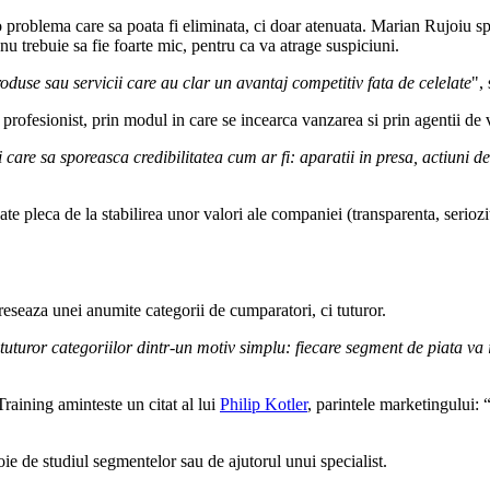
 o problema care sa poata fi eliminata, ci doar atenuata. Marian Rujoiu s
nu trebuie sa fie foarte mic, pentru ca va atrage suspiciuni.
roduse sau servicii care au clar un avantaj competitiv fata de celelate
",
te profesionist, prin modul in care se incearca vanzarea si prin agentii de
care sa sporeasca credibilitatea cum ar fi: aparatii in presa, actiuni de
te pleca de la stabilirea unor valori ale companiei (transparenta, seriozi
reseaza unei anumite categorii de cumparatori, ci tuturor.
tuturor categoriilor dintr-un motiv simplu: fiecare segment de piata va 
aining aminteste un citat al lui
Philip Kotler
, parintele marketingului: 
oie de studiul segmentelor sau de ajutorul unui specialist.