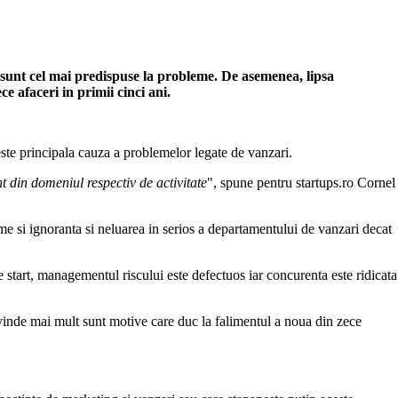
i sunt cel mai predispuse la probleme. De asemenea, lipsa
e afaceri in primii cinci ani.
este principala cauza a problemelor legate de vanzari.
nt din domeniul respectiv de activitate
", spune pentru startups.ro Cornel
me si ignoranta si neluarea in serios a departamentului de vanzari decat
de start, managementul riscului este defectuos iar concurenta este ridicata
a vinde mai mult sunt motive care duc la falimentul a noua din zece