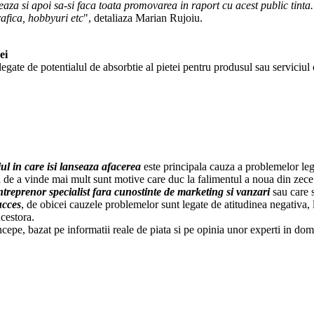
aza si apoi sa-si faca toata promovarea in raport cu acest public tinta.
rafica, hobbyuri etc
", detaliaza Marian Rujoiu.
ei
gate de potentialul de absorbtie al pietei pentru produsul sau serviciul
l in care isi lanseaza afacerea
este principala cauza a problemelor leg
a de a vinde mai mult sunt motive care duc la falimentul a noua din zece a
treprenor specialist
fara cunostinte de marketing si vanzari
sau care s
ucces
, de obicei cauzele problemelor sunt legate de atitudinea negativa, li
cestora.
ncepe, bazat pe informatii reale de piata si pe opinia unor experti in do