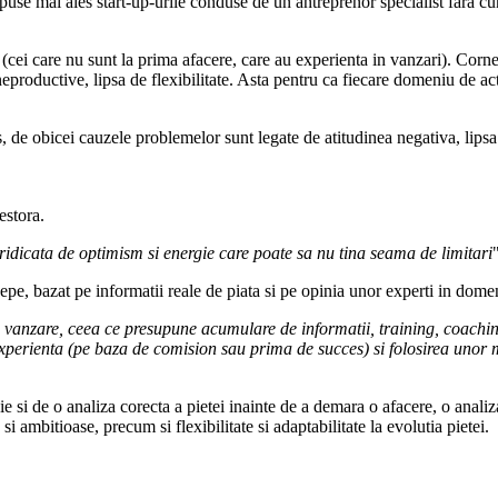
se mai ales start-up-urile conduse de un antreprenor specialist fara cun
 (cei care nu sunt la prima afacere, care au experienta in vanzari). Corn
neproductive, lipsa de flexibilitate. Asta pentru ca fiecare domeniu de ac
s, de obicei cauzele problemelor sunt legate de atitudinea negativa, lipsa a
estora.
 ridicata de optimism si energie care poate sa nu tina seama de limitari
cepe, bazat pe informatii reale de piata si pe opinia unor experti in dome
e vanzare, ceea ce presupune acumulare de informatii, training, coaching s
xperienta (pe baza de comision sau prima de succes) si folosirea unor 
e si de o analiza corecta a pietei inainte de a demara o afacere, o analiz
i ambitioase, precum si flexibilitate si adaptabilitate la evolutia pietei.