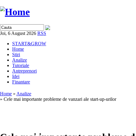
Joi, 6 August 2026
RSS
START&GROW
Home
Stiri
Analize
Tutoriale
Antreprenori
Idei
Finantare
Home
»
Analize
» Cele mai importante probleme de vanzari ale start-up-urilor