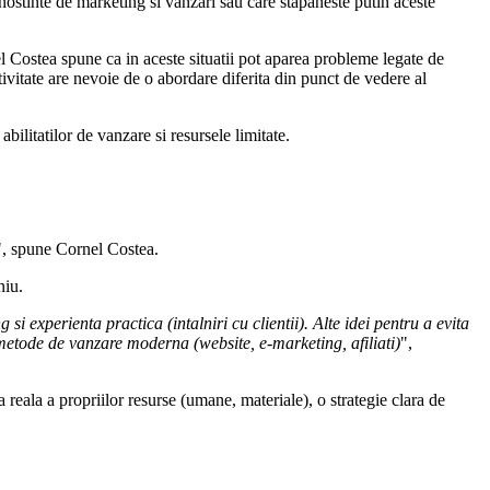
ostinte de marketing si vanzari sau care stapaneste putin aceste
el Costea spune ca in aceste situatii pot aparea probleme legate de
tivitate are nevoie de o abordare diferita din punct de vedere al
bilitatilor de vanzare si resursele limitate.
", spune Cornel Costea.
niu.
i experienta practica (intalniri cu clientii). Alte idei pentru a evita
metode de vanzare moderna (website, e-marketing, afiliati)
",
a reala a propriilor resurse (umane, materiale), o strategie clara de