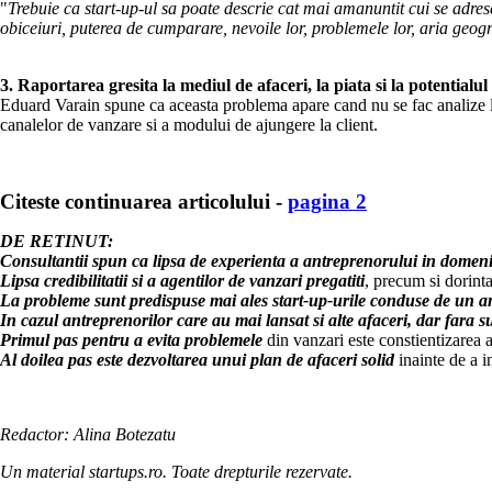
"
Trebuie ca start-up-ul sa poate descrie cat mai amanuntit cui se adrese
obiceiuri, puterea de cumparare, nevoile lor, problemele lor, aria geog
3. Raportarea gresita la mediul de afaceri, la piata si la potentialul 
Eduard Varain spune ca aceasta problema apare cand nu se fac analize le
canalelor de vanzare si a modului de ajungere la client.
Citeste continuarea articolului -
pagina 2
DE RETINUT:
Consultantii spun ca lipsa de experienta a antreprenorului in domeniu
Lipsa credibilitatii si a agentilor de vanzari pregatiti
, precum si dorint
La probleme sunt predispuse mai ales start-up-urile conduse de un an
In cazul antreprenorilor care au mai lansat si alte afaceri, dar fara s
Primul pas pentru a evita problemele
din vanzari este constientizarea a
Al doilea pas este dezvoltarea unui plan de afaceri solid
inainte de a i
Redactor: Alina Botezatu
Un material startups.ro. Toate drepturile rezervate.