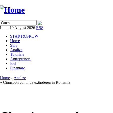
Luni, 10 August 2026
RSS
START&GROW
Home
Stiri
Analize
Tutoriale
Antreprenori
Idei
Finantare
Home
»
Analize
» Cinnabon continua extinderea in Romania