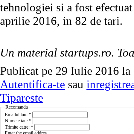
tehnologiei si a fost efectua
aprilie 2016, in 82 de tari.
Un material startups.ro. Toa
Publicat pe 29 Iulie 2016 la
Autentifica-te
sau
inregistre
Tipareste
Recomanda
Emailul tau:
*
Numele tau:
*
Trimite catre:
*
Enter the email addres.