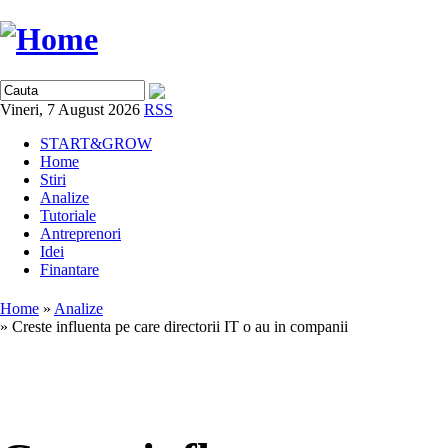
Vineri, 7 August 2026
RSS
START&GROW
Home
Stiri
Analize
Tutoriale
Antreprenori
Idei
Finantare
Home
»
Analize
» Creste influenta pe care directorii IT o au in companii