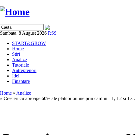
Sambata, 8 August 2026
RSS
START&GROW
Home
Stiri
Analize
Tutoriale
Antreprenori
Idei
Finantare
Home
»
Analize
» Cresteri cu aproape 60% ale platilor online prin card in T1, T2 si T3