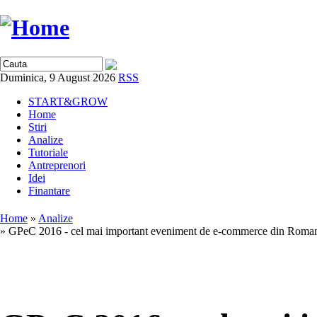
Duminica, 9 August 2026
RSS
START&GROW
Home
Stiri
Analize
Tutoriale
Antreprenori
Idei
Finantare
Home
»
Analize
» GPeC 2016 - cel mai important eveniment de e-commerce din Roma