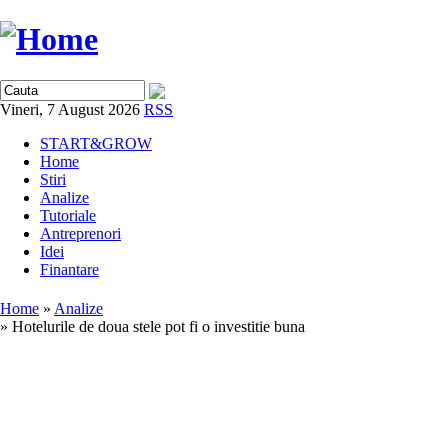
Vineri, 7 August 2026
RSS
START&GROW
Home
Stiri
Analize
Tutoriale
Antreprenori
Idei
Finantare
Home
»
Analize
» Hotelurile de doua stele pot fi o investitie buna