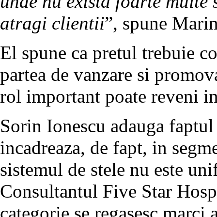
unde nu exista foarte multe 
atragi clientii
”, spune Marin
El spune ca pretul trebuie co
partea de vanzare si promovar
rol important poate reveni in
Sorin Ionescu adauga faptul 
incadreaza, de fapt, in segm
sistemul de stele nu este uni
Consultantul Five Star Hospi
categorie se regasesc marci a