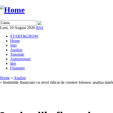
Luni, 10 August 2026
RSS
START&GROW
Home
Stiri
Analize
Tutoriale
Antreprenori
Idei
Finantare
Home
»
Analize
» Institutiile financiare cu nivel ridicat de crestere folosesc analiza datel