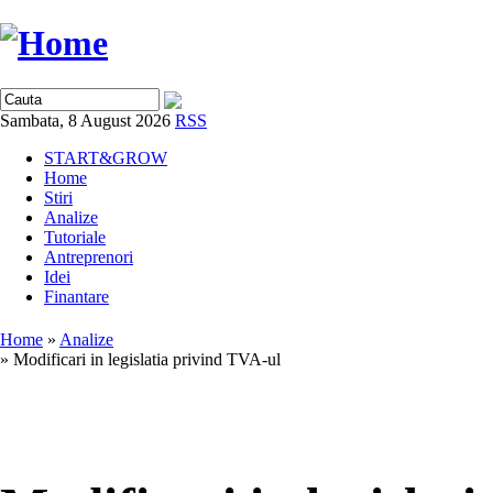
Sambata, 8 August 2026
RSS
START&GROW
Home
Stiri
Analize
Tutoriale
Antreprenori
Idei
Finantare
Home
»
Analize
» Modificari in legislatia privind TVA-ul