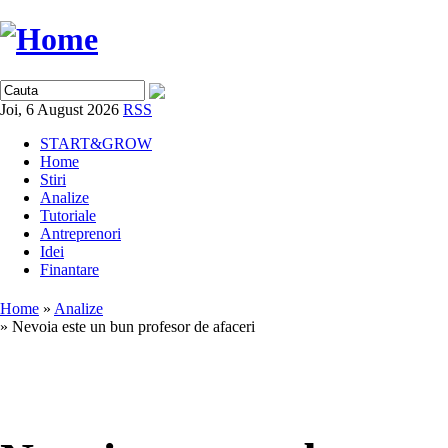
Joi, 6 August 2026
RSS
START&GROW
Home
Stiri
Analize
Tutoriale
Antreprenori
Idei
Finantare
Home
»
Analize
» Nevoia este un bun profesor de afaceri