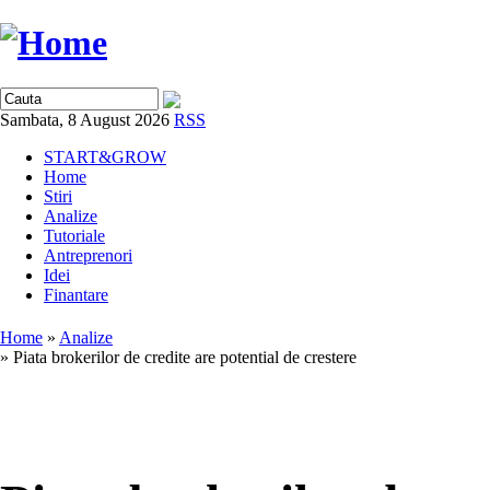
Sambata, 8 August 2026
RSS
START&GROW
Home
Stiri
Analize
Tutoriale
Antreprenori
Idei
Finantare
Home
»
Analize
» Piata brokerilor de credite are potential de crestere