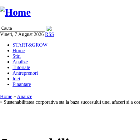
Vineri, 7 August 2026
RSS
START&GROW
Home
Stiri
Analize
Tutoriale
Antreprenori
Idei
Finantare
Home
»
Analize
» Sustenabilitatea corporativa sta la baza succesului unei afaceri si a con