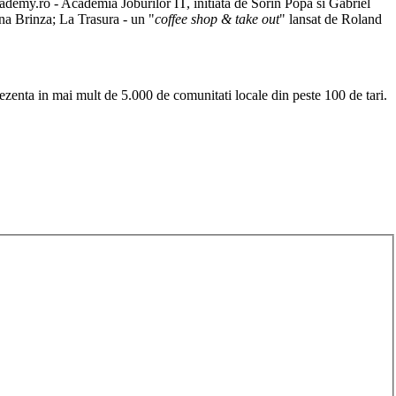
Jademy.ro - Academia Joburilor IT, initiata de Sorin Popa si Gabriel
na Brinza; La Trasura - un "
coffee shop & take out
" lansat de Roland
rezenta in mai mult de 5.000 de comunitati locale din peste 100 de tari.