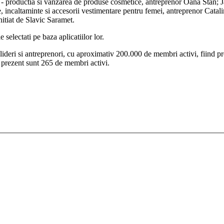
hir - productia si vanzarea de produse cosmetice, antreprenor Oana Stan; 
incaltaminte si accesorii vestimentare pentru femei, antreprenor Catali
nitiat de Slavic Saramet.
 selectati pe baza aplicatiilor lor.
 lideri si antreprenori, cu aproximativ 200.000 de membri activi, fiind p
in prezent sunt 265 de membri activi.