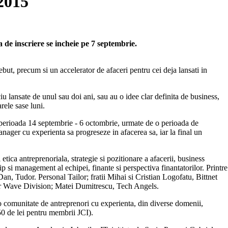
 2015
de inscriere se incheie pe 7 septembrie.
debut, precum si un accelerator de afaceri pentru cei deja lansati in
u lansate de unul sau doi ani, sau au o idee clar definita de business,
rele sase luni.
 perioada 14 septembrie - 6 octombrie, urmate de o perioada de
anager cu experienta sa progreseze in afacerea sa, iar la final un
etica antreprenoriala, strategie si pozitionare a afacerii, business
p si management al echipei, finante si perspectiva finantatorilor. Printre
, Tudor. Personal Tailor; fratii Mihai si Cristian Logofatu, Bittnet
Wave Division; Matei Dumitrescu, Tech Angels.
a o comunitate de antreprenori cu experienta, din diverse domenii,
50 de lei pentru membrii JCI).