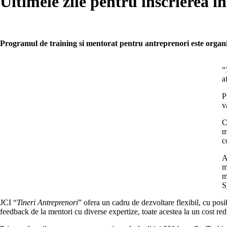
Ultimele zile pentru inscrierea 
Programul de training si mentorat pentru antreprenori este organi
“
a
P
v
C
m
c
A
m
m
S
JCI “
Tineri Antreprenori
” ofera un cadru de dezvoltare flexibil, cu posi
feedback de la mentori cu diverse expertize, toate acestea la un cost re