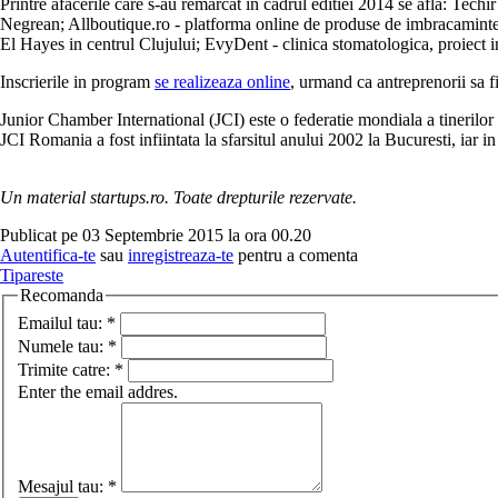
Printre afacerile care s-au remarcat in cadrul editiei 2014 se afla: Tec
Negrean; Allboutique.ro - platforma online de produse de imbracaminte, 
El Hayes in centrul Clujului; EvyDent - clinica stomatologica, proiect i
Inscrierile in program
se realizeaza online
, urmand ca antreprenorii sa fie
Junior Chamber International (JCI) este o federatie mondiala a tinerilor
JCI Romania a fost infiintata la sfarsitul anului 2002 la Bucuresti, iar 
Un material startups.ro. Toate drepturile rezervate.
Publicat pe 03 Septembrie 2015 la ora 00.20
Autentifica-te
sau
inregistreaza-te
pentru a comenta
Tipareste
Recomanda
Emailul tau:
*
Numele tau:
*
Trimite catre:
*
Enter the email addres.
Mesajul tau:
*