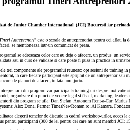
in programul Tineri Antreprenori
zat de Junior Chamber International (JCI) Bucuresti iar perioada 
Tineri Antreprenori
” este o scoala de antreprenoriat pentru cei aflati la 
faceri, se mentioneaza intr-un comunicat de presa.
rogramul se adreseaza celor care au deja o afacere, un produs, un servici
alidata sau in curs de validare si care poate fi pusa in practica in urmatoa
ele trei componente ale programului reunesc: opt sesiuni de training in
entorat, in care fiecare participant este sprijinit de un antreprenor sau m
oncurs de planuri de afaceri, in fata unui juriu.
ntreprenorii din program vor participa la training-uri despre motivatie si 
odel, organizare din punct de vedere legal si fiscal, marketing, leadershi
entorii din program se afla: Dan Stefan, Autonom Rent-a-Car; Marius Dan
ystems; Alex Dona, Partner TimesNewRoman.ro; Al Kamara, Fondator 
bilitatea alegerii temelor de discutie in cadrul workshop-urilor, acces l
dus pentru participanti (300 de lei pentru cei care nu sunt membri JCI; 1