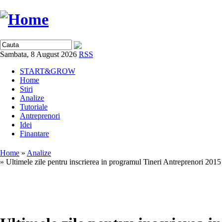
Sambata, 8 August 2026
RSS
START&GROW
Home
Stiri
Analize
Tutoriale
Antreprenori
Idei
Finantare
Home
»
Analize
» Ultimele zile pentru inscrierea in programul Tineri Antreprenori 2015