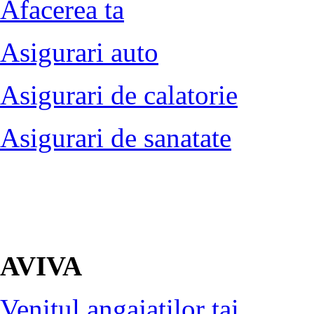
Afacerea ta
Asigurari auto
Asigurari de calatorie
Asigurari de sanatate
AVIVA
Venitul angajatilor tai