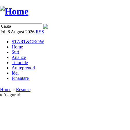
Joi, 6 August 2026
RSS
START&GROW
Home
Stiri
Analize
Tutoriale
Antreprenori
Idei
Finantare
Home
»
Resurse
» Asigurari