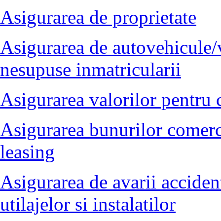
Asigurarea de proprietate
Asigurarea de autovehicule/v
nesupuse inmatricularii
Asigurarea valorilor pentru c
Asigurarea bunurilor comerci
leasing
Asigurarea de avarii accident
utilajelor si instalatilor