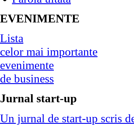
EVENIMENTE
Lista
celor mai importante
evenimente
de business
Jurnal start-up
Un jurnal de start-up scris d