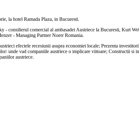
ie, la hotel Ramada Plaza, in Bucuresti.
vsky - consilierul comercial al ambasadei Austriece la Bucuresti, Kurt
.Menzer - Managing Partner Noerr Romania.
strieci efectele recesiunii asupra economiei locale; Prezenta investitori
rilor: unde vad companiile austriece o implicare viitoare; Constructii si 
aniilor austriece.