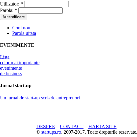
Utilizator:
*
Parola:
*
Cont nou
Parola uitata
EVENIMENTE
Lista
celor mai importante
evenimente
de business
Jurnal start-up
Un jurnal de start-up scris de antreprenori
DESPRE
CONTACT
HARTA SITE
©
startups.ro
, 2007-2017. Toate drepturile rezerva