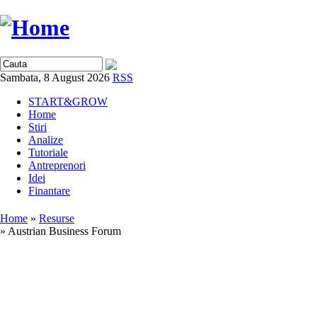
Sambata, 8 August 2026
RSS
START&GROW
Home
Stiri
Analize
Tutoriale
Antreprenori
Idei
Finantare
Home
»
Resurse
» Austrian Business Forum