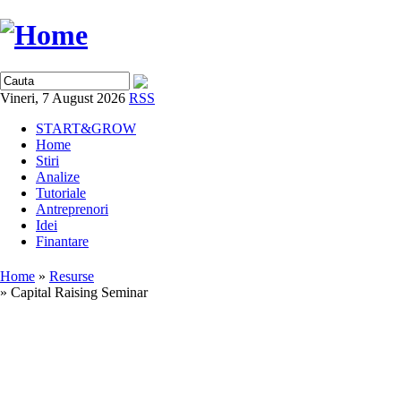
Vineri, 7 August 2026
RSS
START&GROW
Home
Stiri
Analize
Tutoriale
Antreprenori
Idei
Finantare
Home
»
Resurse
» Capital Raising Seminar