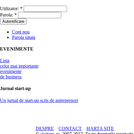
Utilizator:
*
Parola:
*
Cont nou
Parola uitata
EVENIMENTE
Lista
celor mai importante
evenimente
de business
Jurnal start-up
Un jurnal de start-up scris de antreprenori
DESPRE
CONTACT
HARTA SITE
©
startups.ro
, 2007-2017. Toate drepturile rezerva