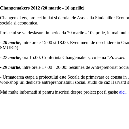
Changemakers 2012 (20 martie - 10 aprilie)
Changemakers, proiect initiat si derulat de Asociatia Studentilor Econom
sociala si economica.
Proiectul se va desfasura in perioada 20 martie - 10 aprilie, in mai mu
- 20 martie
, intre orele 15.00 si 18.00: Eveniment de deschidere in O
SMURD).
- 27 martie
, ora 15:00: Conferinta Changemakers, cu tema ”
Povestea 
- 29 martie
, intre orele 17:00 - 20:00: Sesiunea de Antreprenoriat Soci
-
Urmatoarea etapa a proiectului este Scoala de primavara ce consta in 10 
workshop-uri dedicate antreprenoriatului social, studii de caz Harvard st
Mai multe informatii si pentru inscrieri despre proiect pot fi gasite
aici
.