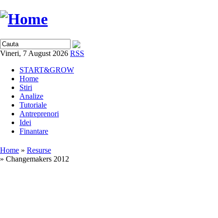
Vineri, 7 August 2026
RSS
START&GROW
Home
Stiri
Analize
Tutoriale
Antreprenori
Idei
Finantare
Home
»
Resurse
» Changemakers 2012