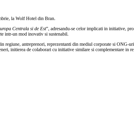
mbrie, la Wolf Hotel din Bran.
uropa Centrala si de Est
”, adresandu-se celor implicati in initiative, pr
cte intr-un mod inovativ si sustenabil.
i din regiune, antreprenori, reprezentanti din mediul corporate si ONG-uri
neri, initierea de colaborari cu initiative similare si complementare in r