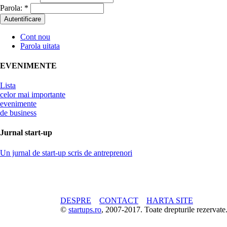
Parola:
*
Cont nou
Parola uitata
EVENIMENTE
Lista
celor mai importante
evenimente
de business
Jurnal start-up
Un jurnal de start-up scris de antreprenori
DESPRE
CONTACT
HARTA SITE
©
startups.ro
, 2007-2017. Toate drepturile rezerva