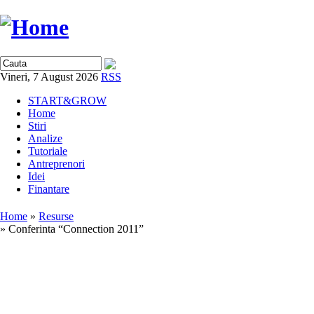
Vineri, 7 August 2026
RSS
START&GROW
Home
Stiri
Analize
Tutoriale
Antreprenori
Idei
Finantare
Home
»
Resurse
» Conferinta “Connection 2011”