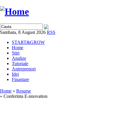
Sambata, 8 August 2026
RSS
START&GROW
Home
Stiri
Analize
Tutoriale
Antreprenori
Idei
Finantare
Home
»
Resurse
» Conferinta E-nnovation