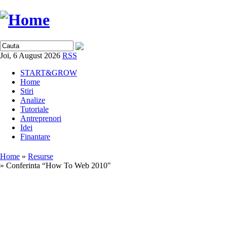
Joi, 6 August 2026
RSS
START&GROW
Home
Stiri
Analize
Tutoriale
Antreprenori
Idei
Finantare
Home
»
Resurse
» Conferinta “How To Web 2010"