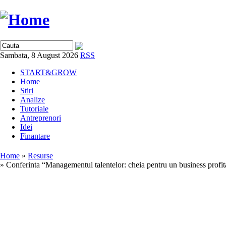
Sambata, 8 August 2026
RSS
START&GROW
Home
Stiri
Analize
Tutoriale
Antreprenori
Idei
Finantare
Home
»
Resurse
» Conferinta “Managementul talentelor: cheia pentru un business profit