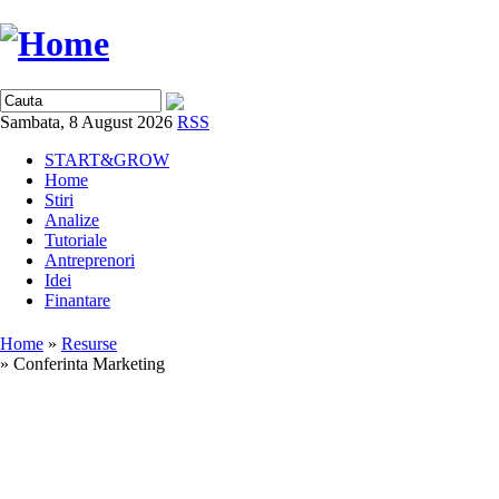
Sambata, 8 August 2026
RSS
START&GROW
Home
Stiri
Analize
Tutoriale
Antreprenori
Idei
Finantare
Home
»
Resurse
» Conferinta Marketing