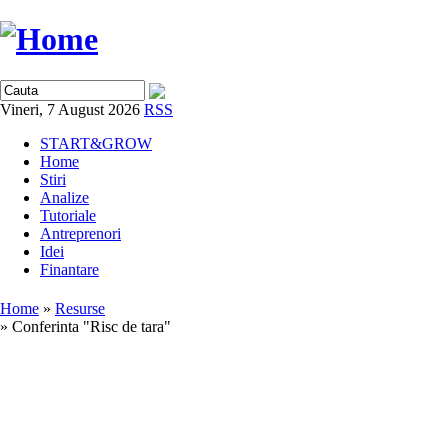
Vineri, 7 August 2026
RSS
START&GROW
Home
Stiri
Analize
Tutoriale
Antreprenori
Idei
Finantare
Home
»
Resurse
» Conferinta "Risc de tara"