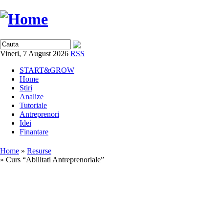
Vineri, 7 August 2026
RSS
START&GROW
Home
Stiri
Analize
Tutoriale
Antreprenori
Idei
Finantare
Home
»
Resurse
» Curs “Abilitati Antreprenoriale”