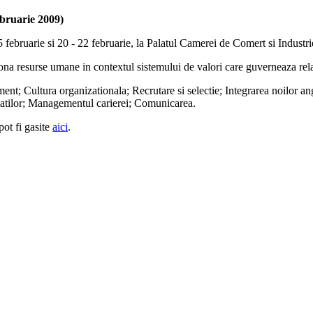
bruarie 2009)
 februarie si 20 - 22 februarie, la Palatul Camerei de Comert si Industr
estiona resurse umane in contextul sistemului de valori care guverneaza r
nt; Cultura organizationala; Recrutare si selectie; Integrarea noilor ang
ajatilor; Managementul carierei; Comunicarea.
pot fi gasite
aici
.