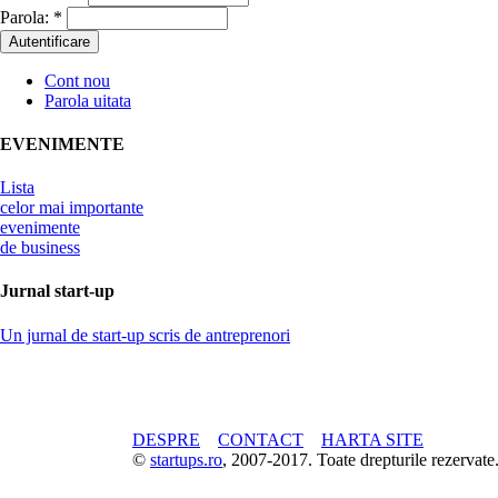
Parola:
*
Cont nou
Parola uitata
EVENIMENTE
Lista
celor mai importante
evenimente
de business
Jurnal start-up
Un jurnal de start-up scris de antreprenori
DESPRE
CONTACT
HARTA SITE
©
startups.ro
, 2007-2017. Toate drepturile rezerva