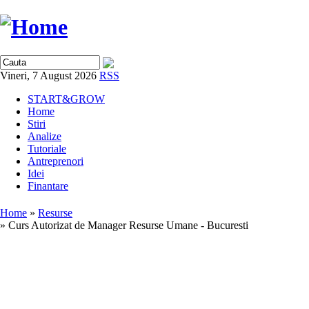
Vineri, 7 August 2026
RSS
START&GROW
Home
Stiri
Analize
Tutoriale
Antreprenori
Idei
Finantare
Home
»
Resurse
» Curs Autorizat de Manager Resurse Umane - Bucuresti