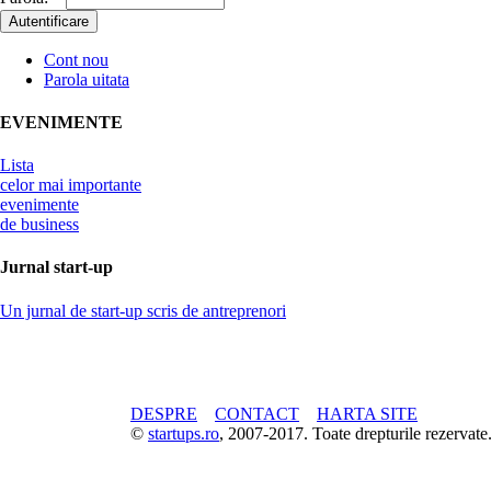
Cont nou
Parola uitata
EVENIMENTE
Lista
celor mai importante
evenimente
de business
Jurnal start-up
Un jurnal de start-up scris de antreprenori
DESPRE
CONTACT
HARTA SITE
©
startups.ro
, 2007-2017. Toate drepturile rezerva