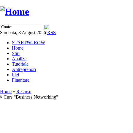
Sambata, 8 August 2026
RSS
START&GROW
Home
Stiri
Analize
Tutoriale
Antreprenori
Idei
Finantare
Home
»
Resurse
» Curs “Business Networking”