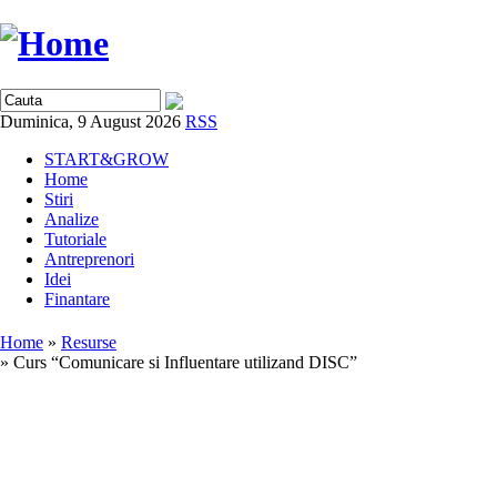
Duminica, 9 August 2026
RSS
START&GROW
Home
Stiri
Analize
Tutoriale
Antreprenori
Idei
Finantare
Home
»
Resurse
» Curs “Comunicare si Influentare utilizand DISC”