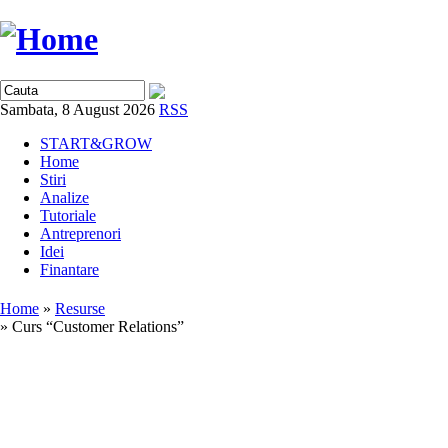
Sambata, 8 August 2026
RSS
START&GROW
Home
Stiri
Analize
Tutoriale
Antreprenori
Idei
Finantare
Home
»
Resurse
» Curs “Customer Relations”