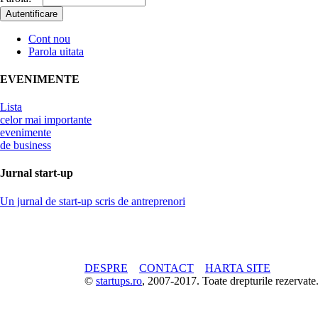
Cont nou
Parola uitata
EVENIMENTE
Lista
celor mai importante
evenimente
de business
Jurnal start-up
Un jurnal de start-up scris de antreprenori
DESPRE
CONTACT
HARTA SITE
©
startups.ro
, 2007-2017. Toate drepturile rezerva