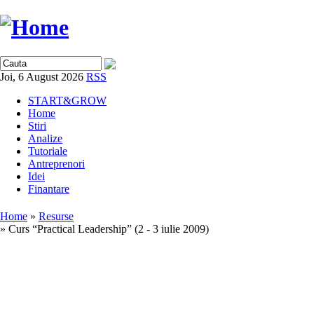
Joi, 6 August 2026
RSS
START&GROW
Home
Stiri
Analize
Tutoriale
Antreprenori
Idei
Finantare
Home
»
Resurse
» Curs “Practical Leadership” (2 - 3 iulie 2009)