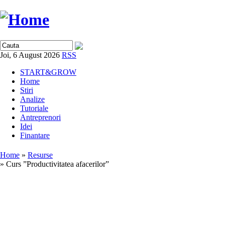
Joi, 6 August 2026
RSS
START&GROW
Home
Stiri
Analize
Tutoriale
Antreprenori
Idei
Finantare
Home
»
Resurse
» Curs ”Productivitatea afacerilor”