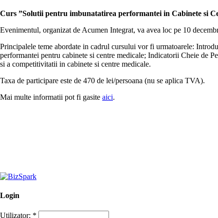
Curs ”Solutii pentru imbunatatirea performantei in Cabinete si C
Evenimentul, organizat de Acumen Integrat, va avea loc pe 10 decembri
Principalele teme abordate in cadrul cursului vor fi urmatoarele: Introd
performantei pentru cabinete si centre medicale; Indicatorii Cheie de P
si a competitivitatii in cabinete si centre medicale.
Taxa de participare este de 470 de lei/persoana (nu se aplica TVA).
Mai multe informatii pot fi gasite
aici
.
Login
Utilizator:
*