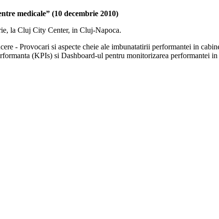
entre medicale” (10 decembrie 2010)
e, la Cluj City Center, in Cluj-Napoca.
ucere - Provocari si aspecte cheie ale imbunatatirii performantei in cab
erformanta (KPIs) si Dashboard-ul pentru monitorizarea performantei in 