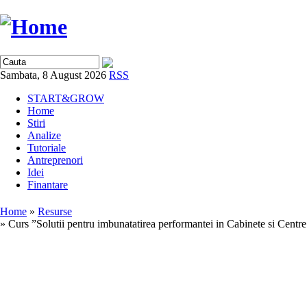
Sambata, 8 August 2026
RSS
START&GROW
Home
Stiri
Analize
Tutoriale
Antreprenori
Idei
Finantare
Home
»
Resurse
» Curs ”Solutii pentru imbunatatirea performantei in Cabinete si Centr