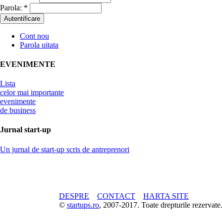
Parola:
*
Cont nou
Parola uitata
EVENIMENTE
Lista
celor mai importante
evenimente
de business
Jurnal start-up
Un jurnal de start-up scris de antreprenori
DESPRE
CONTACT
HARTA SITE
©
startups.ro
, 2007-2017. Toate drepturile rezerva