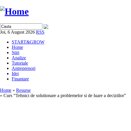
Joi, 6 August 2026
RSS
START&GROW
Home
Stiri
Analize
Tutoriale
Antreprenori
Idei
Finantare
Home
»
Resurse
» Curs “Tehnici de solutionare a problemelor si de luare a deciziilor”