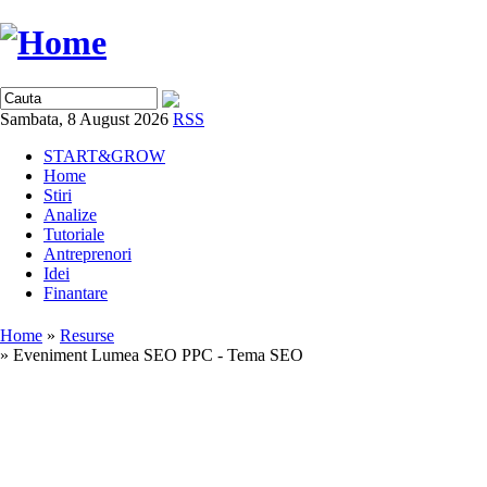
Sambata, 8 August 2026
RSS
START&GROW
Home
Stiri
Analize
Tutoriale
Antreprenori
Idei
Finantare
Home
»
Resurse
» Eveniment Lumea SEO PPC - Tema SEO