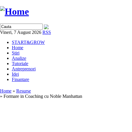
Vineri, 7 August 2026
RSS
START&GROW
Home
Stiri
Analize
Tutoriale
Antreprenori
Idei
Finantare
Home
»
Resurse
» Formare in Coaching cu Noble Manhattan